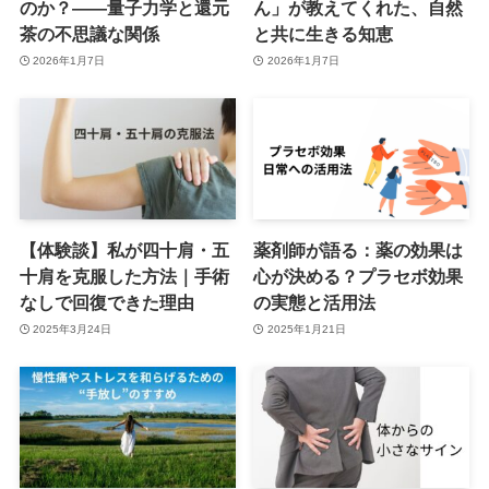
のか？――量子力学と還元
ん」が教えてくれた、自然
茶の不思議な関係
と共に生きる知恵
2026年1月7日
2026年1月7日
【体験談】私が四十肩・五
薬剤師が語る：薬の効果は
十肩を克服した方法｜手術
心が決める？プラセボ効果
なしで回復できた理由
の実態と活用法
2025年3月24日
2025年1月21日