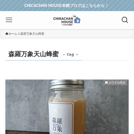
CHICACHAN HOUSE本館ブログはこちらから 〉
ホーム
森羅万象天山蜂蜜
森羅万象天山蜂蜜
– tag –
おすすめ商品