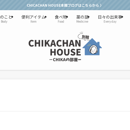
CHICACHAN HOUSE本館ブログはこちらから 〉
のこと
便利アイテム
食べ物
薬の話
日々の出来事
Body
Item
Food
Medicine
Every day