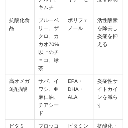
キムチ
抗酸化食
ブルーベ
ポリフェ
活性酸素
品
リー、ザ
ノール
を除去し
クロ、カ
炎症を抑
カオ70%
える
以上のチ
ョコ、緑
茶
高オメガ
サバ、イ
EPA・
炎症性サ
3脂肪酸
ワシ、亜
DHA・
イトカイ
麻仁油、
ALA
ンを減ら
チアシー
す
ド
ビタミ
ブロッコ
ビタミン
抗酸化・